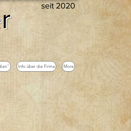
seit 2020
r
dian"
Info über die Firma
More