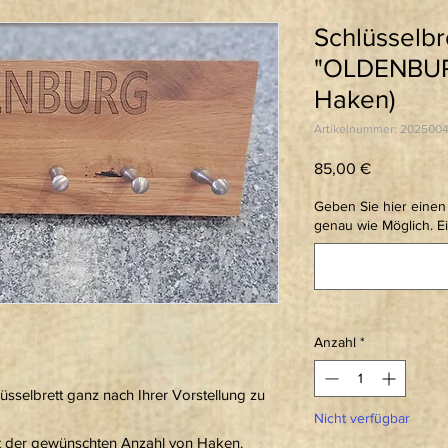
Schlüsselbre
"OLDENBURG
Haken)
Artikelnummer: 202500
Preis
85,00 €
Geben Sie hier einen 
genau wie Möglich. E
Anzahl
*
üsselbrett ganz nach Ihrer Vorstellung zu
Nicht verfügbar
mit der gewünschten Anzahl von Haken.