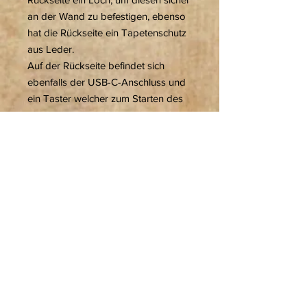
an der Wand zu befestigen, ebenso
hat die Rückseite ein Tapetenschutz
aus Leder.
Auf der Rückseite befindet sich
ebenfalls der USB-C-Anschluss und
ein Taster welcher zum Starten des
Ladens der zweiten integrierten
Powerbank ist. Sie haben die
Möglichkeit die Beleuchtung über die
APP zu reduzieren, so das
Steuergerät auch "Aus" geht.
Genauso haben sie die Möglichkeit
die Beleuchtung über einen Schalter
der versteckt ist diese Beleuchtung
"Ein" und "Aus" zu schalten.
Dann ist ein Starten, des Leuchtens
aber erst wieder möglich, wenn Sie
den integrierten Taster betätigen.